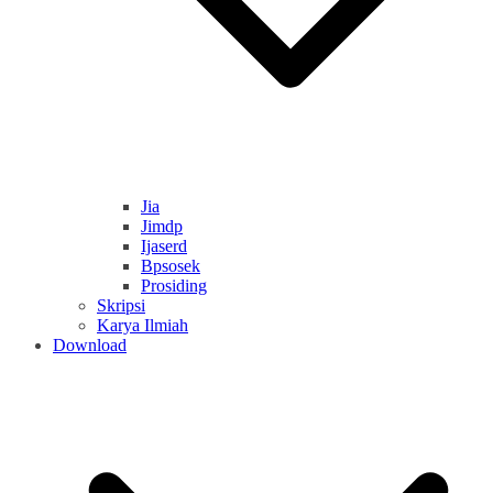
Jia
Jimdp
Ijaserd
Bpsosek
Prosiding
Skripsi
Karya Ilmiah
Download