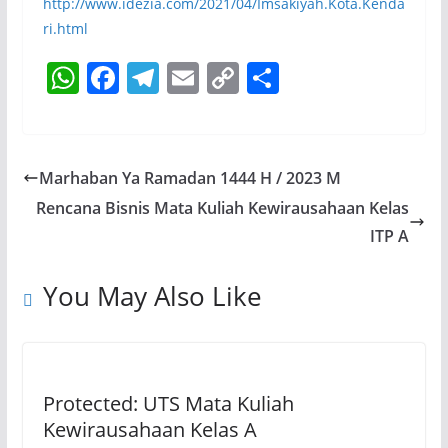
http://www.idezia.com/2021/04/Imsakiyah.Kota.Kenda
ri.html
W
F
T
E
C
S
h
a
el
m
o
h
at
c
e
ai
p
ar
s
e
gr
l
y
e
Marhaban Ya Ramadan 1444 H / 2023 M
A
b
a
Li
Rencana Bisnis Mata Kuliah Kewirausahaan Kelas
p
o
m
n
ITP A
p
o
k
You May Also Like
k
Protected: UTS Mata Kuliah
Kewirausahaan Kelas A