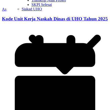
Transkrip Nilai Proses
SKPI Selesai
Siakad UHO
As
Kode Unit Kerja Naskah Dinas di UHO Tahun 2025
Siakad
Siakad Beta
One File Cabinet