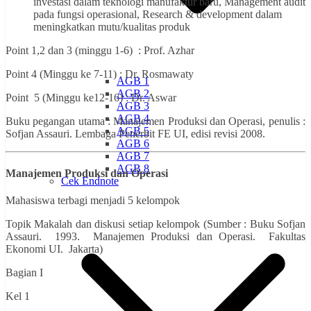
investasi dalam teknologi manufaktur baru, Management audit
pada fungsi operasional, Research & development dalam
meningkatkan mutu/kualitas produk
Point 1,2 dan 3 (minggu 1-6) : Prof. Azhar
Point 4 (Minggu ke 7-11) : Dr. Rosmawaty
AGB 1
AGB 2
Point 5 (Minggu ke12-16) : Dr. Aswar
AGB 3
AGB 4
Buku pegangan utama : Manajemen Produksi dan Operasi, penulis :
AGB 5
Sofjan Assauri. Lembaga Penerbit FE UI, edisi revisi 2008.
AGB 6
AGB 7
AGB 8
Manajemen Produksi dan Operasi
Cek Endnote
Mahasiswa terbagi menjadi 5 kelompok
Topik Makalah dan diskusi setiap kelompok (Sumber : Buku Sofjan
Assauri. 1993. Manajemen Produksi dan Operasi. Fakultas
Ekonomi UI. Jakarta)
Bagian I
Kel 1