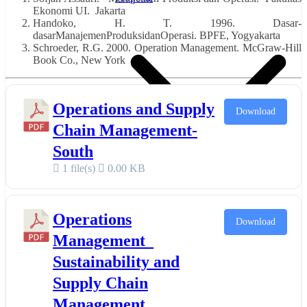
Ekonomi UI. Jakarta
Handoko, H. T. 1996. Dasar-
dasarManajemenProduksidanOperasi. BPFE, Yogyakarta
Schroeder, R.G. 2000. Operation Management. McGraw-Hill
Book Co., New York
Operations and Supply
Download
Chain Management-
South
1 file(s)
0.00 KB
Hasil Upload Proposal
Komisi
Operations
Download
Management_
Sustainability and
Supply Chain
Management