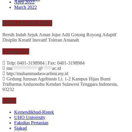
April 2022
March 2022
BISA JAGAD KITA
Bersih Indah Sejuk Aman Jujur Adil Gotong Royong Adaptif
Disiplin Kreatif Inovatif Toleran Amanah
Contact Us
Telp: 0401-3198984 | Fax: 0401-3198984
mu
***********
@
****
ac.id
http://muhammadaswarlimi.my.id
Gedung Jurusan Agribisnis Lt. 1-2 Kampus Hijau Bumi
Tridharma Anduonohu Kendari Sulawesi Tenggara Indonesia,
93232
Links
Kemendikbud-Ristek
UHO University
Fakultas Pertanian
Siakad