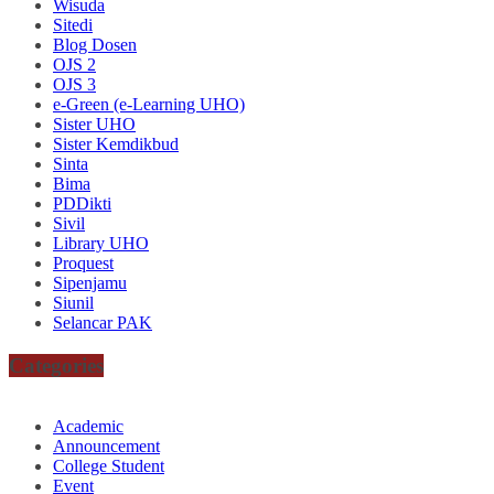
Wisuda
Sitedi
Blog Dosen
OJS 2
OJS 3
e-Green (e-Learning UHO)
Sister UHO
Sister Kemdikbud
Sinta
Bima
PDDikti
Sivil
Library UHO
Proquest
Sipenjamu
Siunil
Selancar PAK
Categories
Academic
Announcement
College Student
Event