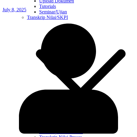
Upload Dokumen
Tutorials
July 8, 2025
Seminar/Ujian
Transkrip Nilai/SKPI
Transkrip Nilai Selesai