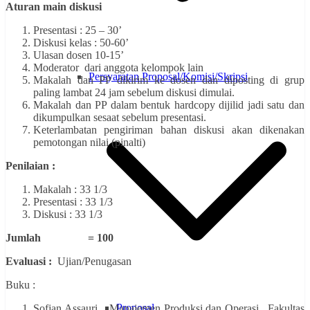
Aturan main diskusi
Presentasi : 25 – 30’
Diskusi kelas : 50-60’
Ulasan dosen 10-15’
Moderator dari anggota kelompok lain
Persyaratan Proposal/Komisi/Skripsi
Makalah dan PP dikirim ke dosen dan diposting di grup
paling lambat 24 jam sebelum diskusi dimulai.
Makalah dan PP dalam bentuk hardcopy dijilid jadi satu dan
dikumpulkan sesaat sebelum presentasi.
Keterlambatan pengiriman bahan diskusi akan dikenakan
pemotongan nilai (pinalti)
Penilaian :
Makalah : 33 1/3
Presentasi : 33 1/3
Diskusi : 33 1/3
Jumlah = 100
Evaluasi :
Ujian/Penugasan
Buku :
Proposal
Sofjan Assauri. Manajemen Produksi dan Operasi. Fakultas