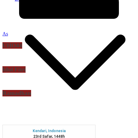
As
UHO44
Idul Fitri
Ramadhan
Jurnal