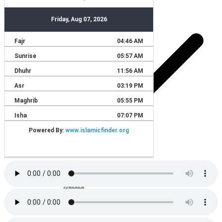
Jia
Jimdp
Ijaserd
Bpsosek
Prosiding
Skripsi
Karya Ilmiah