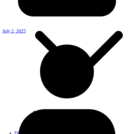
July 2, 2025
Online Integrated System
Presensi Dosen/Pegawai
Kinerja UHO
E-PBB Kota Kendari
Directory