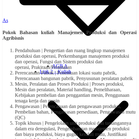
As
Pokok Bahasan kuliah Manajemen Produksi dan Operasi
Agribisnis
Pendahuluan | Pengertian dan ruang lingkup manajemen
produksi dan operasi, Perkembangan manajemen produksi
dan operasi, Fungsi dan Sistem produksi dan
AGB A
operasi, Prakiraan/Peramalan
Link 2 – Kuliah
Perencanaan Pabrik | Penentuan lokasi suatu pabrik,
Perencanaan bangunan pabrik, Penyusunan peralatan pabrik
Mesin, Peralatan dan Proses Produksi | Proses produksi,
Mesin dan peralatan, Material handling, Pemeliharaan,
Kebijakan pembelian dan penggantian mesin, Penggunaan
tenaga kerja dan mesin
Pengawasan | Perencanaan dan pengawasan produksi,
Pembelian bahan, Pengawasan persediaan, Pengawasan mutu
(QC)
Topik khusus | Pengelolaan unit produksi dan tantangannya
dalam era deregulasi, Pengembangan manajemen produksi
dan biaya produksi, biaya gugus kendali mutu, Justifikasi