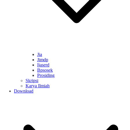
Jia
Jimdp
Ijaserd
Bpsosek
Prosiding
Skripsi
Karya Ilmiah
Download