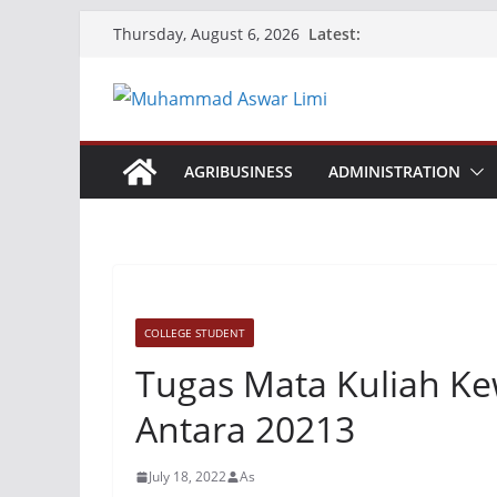
Skip
Latest:
Thursday, August 6, 2026
to
content
AGRIBUSINESS
ADMINISTRATION
COLLEGE STUDENT
Tugas Mata Kuliah K
Antara 20213
July 18, 2022
As