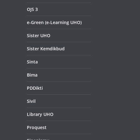
OJS 3
e-Green (e-Learning UHO)
Sister UHO
Sister Kemdikbud
Sinta
Bima
PDDikti
Sivil
Library UHO
Proquest