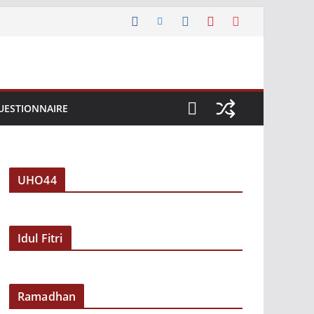
UESTIONNAIRE
UHO44
Idul Fitri
Ramadhan