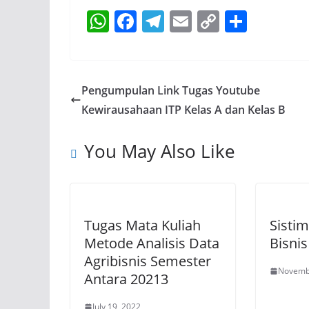
W
F
T
E
C
S
h
a
el
m
o
h
at
c
e
ai
p
ar
s
e
gr
l
y
e
Pengumpulan Link Tugas Youtube
A
b
a
Li
Kewirausahaan ITP Kelas A dan Kelas B
p
o
m
n
You May Also Like
p
o
k
k
Tugas Mata Kuliah
Sistim
Metode Analisis Data
Bisnis
Agribisnis Semester
Novemb
Antara 20213
July 19, 2022